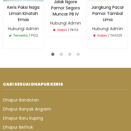
Jalak Ngore
Keris Paksi Naga
Jangkung Pacar
Pamor Segoro
Liman Kinatah
Pamor Tambal
Muncar PB IV
Emas
Lima
Hubungi Admin
Hubungi Admin
Hubungi Admin
Habis
/ PK113
Tersedia
/ P122
Habis
/ TAG125
CARI SESUAI DHAPUR KERIS
Dhapur Bandotan
Dhapur Banyak Angrem
Dhapur Baru Kuping
Dhapur Bethok