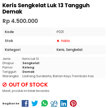
Keris Sengkelat Luk 13 Tangguh
Demak
Rp 4.500.000
Kode
P031
Stok
Habis
Kategori
Keris
,
Sengkelat
Jenis
: Keris Luk 13
Dhapur
:
Sengkelat
Pamor
:
Keleng
Tangguh
:
Demak
Warangka
: Ladrang Surakarta, Bahan Kayu Trembalo Iras
OUT OF STOCK
Maaf, produk ini tidak tersedia.
Bagikan ke