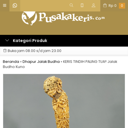
Rp
0
0
Kategori Produk
Buka jam 08.00 s/d jam 23.00
Beranda
»
Dhapur Jalak Budha
»
KERIS TINDIH PALING TUA!! Jalak
Budho Kuno