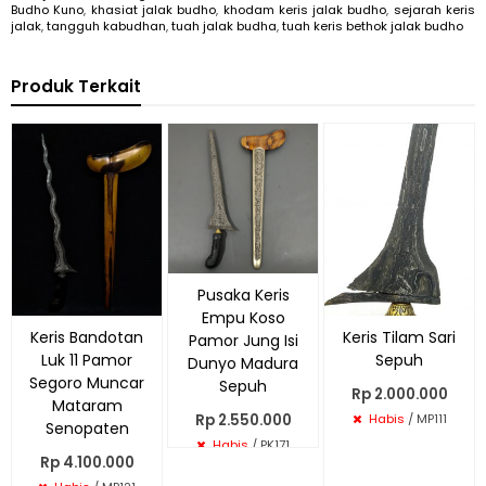
Budho Kuno
,
khasiat jalak budho
,
khodam keris jalak budho
,
sejarah keris
jalak
,
tangguh kabudhan
,
tuah jalak budha
,
tuah keris bethok jalak budho
Produk Terkait
Pusaka Keris
Empu Koso
Keris Bandotan
Keris Tilam Sari
Pamor Jung Isi
Luk 11 Pamor
Sepuh
Dunyo Madura
Segoro Muncar
Sepuh
Rp 2.000.000
Mataram
Rp 2.550.000
Habis
/ MP111
Senopaten
Habis
/ PK171
Rp 4.100.000