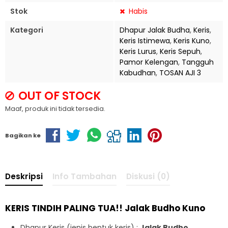
Stok
Habis
Kategori
Dhapur Jalak Budha
,
Keris
,
Keris Istimewa
,
Keris Kuno
,
Keris Lurus
,
Keris Sepuh
,
Pamor Kelengan
,
Tangguh
Kabudhan
,
TOSAN AJI 3
OUT OF STOCK
Maaf, produk ini tidak tersedia.
Bagikan ke
Deskripsi
Info Tambahan
Diskusi (0)
KERIS TINDIH PALING TUA!! Jalak Budho Kuno
Dhapur Keris (jenis bentuk keris) :
Jalak Budho