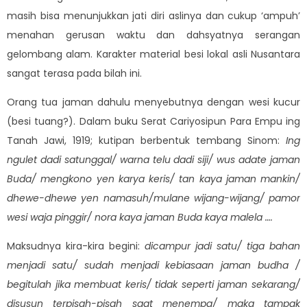
masih bisa menunjukkan jati diri aslinya dan cukup ‘ampuh’
menahan gerusan waktu dan dahsyatnya serangan
gelombang alam. Karakter material besi lokal asli Nusantara
sangat terasa pada bilah ini.
Orang tua jaman dahulu menyebutnya dengan wesi kucur
(besi tuang?). Dalam buku Serat Cariyosipun Para Empu ing
Tanah Jawi, 1919; kutipan berbentuk tembang Sinom:
Ing
ngulet dadi satunggal/ warna telu dadi siji/ wus adate jaman
Buda/ mengkono yen karya keris/ tan kaya jaman mankin/
dhewe-dhewe yen namasuh/mulane wijang-wijang/ pamor
wesi waja pinggir/ nora kaya jaman Buda kaya malela ….
Maksudnya kira-kira begini:
dicampur jadi satu/ tiga bahan
menjadi satu/ sudah menjadi kebiasaan jaman budha /
begitulah jika membuat keris/ tidak seperti jaman sekarang/
disusun terpisah-pisah saat menempa/ maka tampak