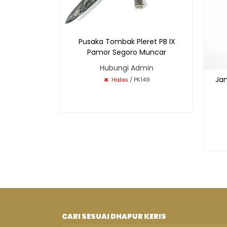
Pusaka Tombak Pleret PB IX
Pamor Segoro Muncar
Hubungi Admin
Ja
Habis
/ PK149
CARI SESUAI DHAPUR KERIS