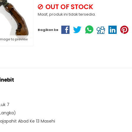
OUT OF STOCK
Maaf, produk ini tidak tersedia.
Bagikan ke
 image to preview
inebit
Luk 7
(Langka)
japahit Abad Ke 13 Masehi