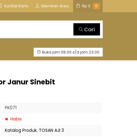
is
TOSAN AJI GROUP
Kontak Kami
Member Area
Rp
0
0
Cari
Buka jam 08.00 s/d jam 23.00
r Janur Sinebit
PK071
Habis
Katalog Produk
,
TOSAN AJI 3