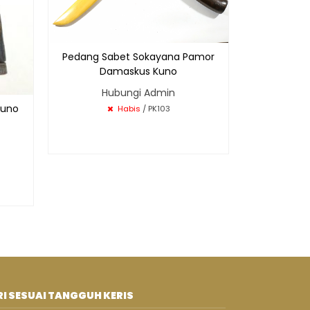
Pedang Sabet Sokayana Pamor
Damaskus Kuno
Hubungi Admin
Kuno
Habis
/ PK103
I SESUAI TANGGUH KERIS