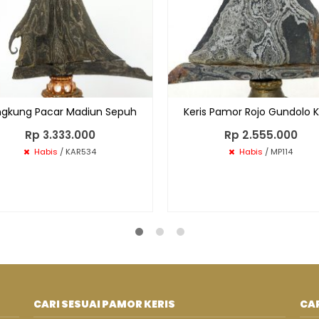
ngkung Pacar Madiun Sepuh
Keris Pamor Rojo Gundolo 
Rp 3.333.000
Rp 2.555.000
Habis
/ KAR534
Habis
/ MP114
CARI SESUAI PAMOR KERIS
CAR