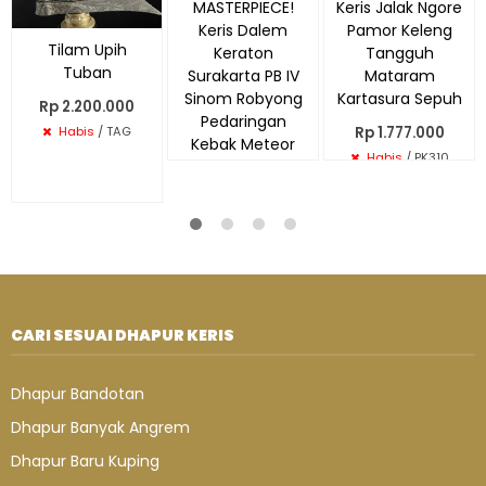
MASTERPIECE!
Keris Jalak Ngore
Keris Dalem
Pamor Keleng
Tilam Upih
Keraton
Tangguh
Tuban
Surakarta PB IV
Mataram
Sinom Robyong
Kartasura Sepuh
Rp 2.200.000
Pedaringan
Rp 1.777.000
Habis
/ TAG
Kebak Meteor
Habis
/ PK310
Prambanan
Rp 55.979.000
Habis
/ PK462
CARI SESUAI DHAPUR KERIS
Dhapur Bandotan
Dhapur Banyak Angrem
Dhapur Baru Kuping