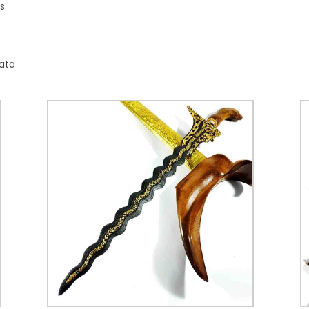
s
ata