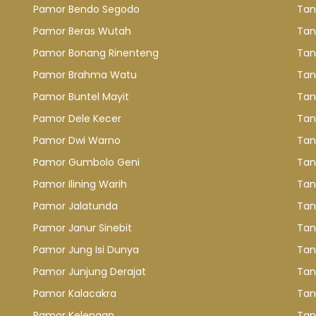
Pamor Bendo Segodo
Tan
Pamor Beras Wutah
Tan
Pamor Bonang Rinenteng
Tan
Pamor Brahma Watu
Tan
Pamor Buntel Mayit
Tan
Pamor Dele Kecer
Tan
Pamor Dwi Warno
Tan
Pamor Gumbolo Geni
Tan
Pamor Ilining Warih
Tan
Pamor Jalatunda
Tan
Pamor Janur Sinebit
Tan
Pamor Jung Isi Dunya
Tan
Pamor Junjung Derajat
Tan
Pamor Kalacakra
Tan
Pamor Kelengan
Tan