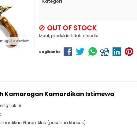
Kategori
OUT OF STOCK
Maaf, produk ini tidak tersedia.
 image to preview
Bagikan ke
tah Kamarogan Kamardikan Istimewa
lang Luk 19
a
amardikan Garap Alus (pesanan khusus)