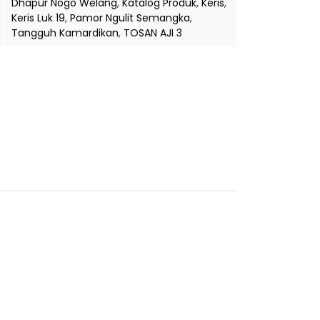
Dhapur Nogo Welang
,
Katalog Produk
,
Keris
,
Keris Luk 19
,
Pamor Ngulit Semangka
,
Tangguh Kamardikan
,
TOSAN AJI 3