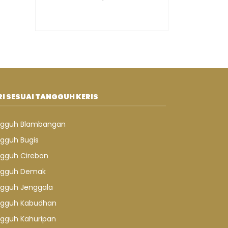
I SESUAI TANGGUH KERIS
gguh Blambangan
gguh Bugis
gguh Cirebon
gguh Demak
gguh Jenggala
gguh Kabudhan
gguh Kahuripan