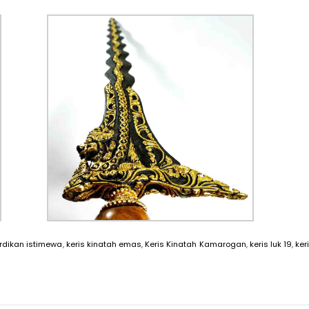
rdikan istimewa
,
keris kinatah emas
,
Keris Kinatah Kamarogan
,
keris luk 19
,
ker