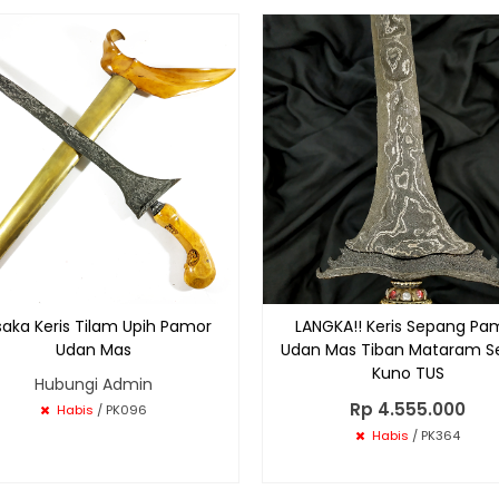
aka Keris Tilam Upih Pamor
LANGKA!! Keris Sepang Pa
Udan Mas
Udan Mas Tiban Mataram S
Kuno TUS
Hubungi Admin
Rp 4.555.000
Habis
/ PK096
Habis
/ PK364