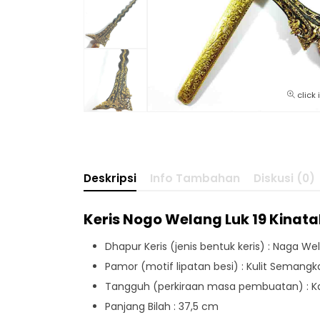
click
Deskripsi
Info Tambahan
Diskusi (0)
Keris Nogo Welang Luk 19 Kina
Dhapur Keris (jenis bentuk keris) : Naga We
Pamor (motif lipatan besi) : Kulit Semangk
Tangguh (perkiraan masa pembuatan) : K
Panjang Bilah : 37,5 cm