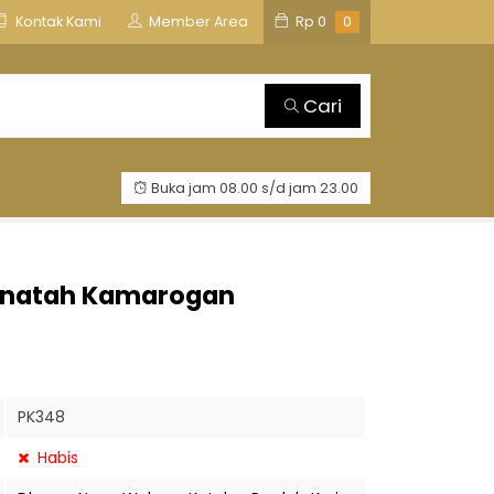
is
TOSAN AJI GROUP
Kontak Kami
Member Area
Rp
0
0
Cari
Buka jam 08.00 s/d jam 23.00
Kinatah Kamarogan
PK348
Habis