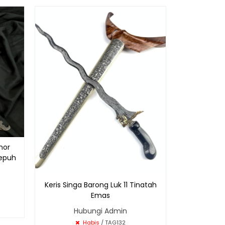
Keris Cari
Sapu S
R
mor
epuh
Keris Singa Barong Luk 11 Tinatah
Emas
Hubungi Admin
Habis
/ TAG132