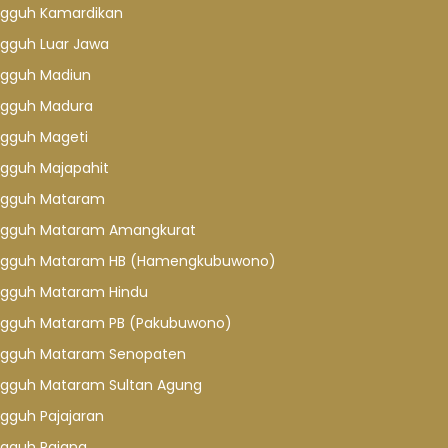
gguh Kamardikan
gguh Luar Jawa
gguh Madiun
gguh Madura
gguh Mageti
gguh Majapahit
gguh Mataram
gguh Mataram Amangkurat
gguh Mataram HB (Hamengkubuwono)
gguh Mataram Hindu
gguh Mataram PB (Pakubuwono)
gguh Mataram Senopaten
gguh Mataram Sultan Agung
gguh Pajajaran
gguh Pajang