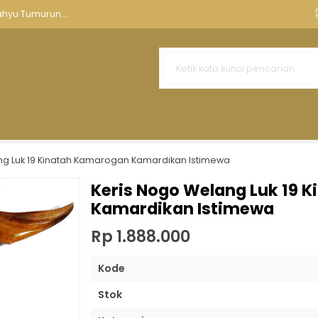
nnya
Aksesoris Keris
Tempat Keris Tombak
Kawruh Ker
hyu Tumurun....
r Nyutra Nginden Pajajaran Se....
ang Sunggingan Wayang Panakawan....
 Sultan Agung TUS....
ah Emas....
n Gonjo Iras Tangguh PB Putr....
ng Luk 19 Kinatah Kamarogan Kamardikan Istimewa
yu Asli Sepuh....
Keris Nogo Welang Luk 19 
Kamardikan Istimewa
....
Rp 1.888.000
Kode
Stok