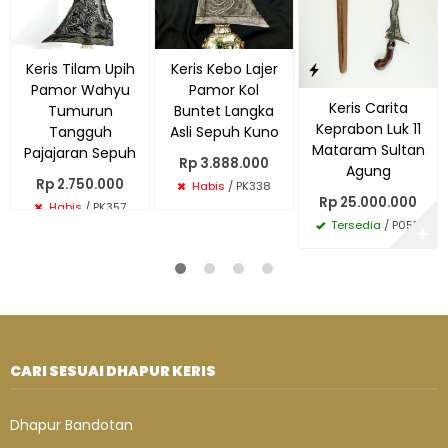
Keris Tilam Upih
Keris Kebo Lajer
Pamor Wahyu
Pamor Kol
Keris Carita
Tumurun
Buntet Langka
Keprabon Luk 11
Tangguh
Asli Sepuh Kuno
Mataram Sultan
Pajajaran Sepuh
Rp 3.888.000
Agung
Rp 2.750.000
Habis
/ PK338
Rp 25.000.000
Habis
/ PK357
Tersedia
/ P055
✚
CARI SESUAI DHAPUR KERIS
Dhapur Bandotan