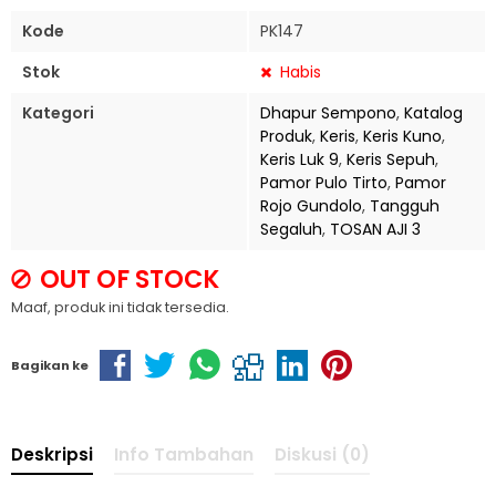
Kode
PK147
Stok
Habis
Kategori
Dhapur Sempono
,
Katalog
Produk
,
Keris
,
Keris Kuno
,
Keris Luk 9
,
Keris Sepuh
,
Pamor Pulo Tirto
,
Pamor
Rojo Gundolo
,
Tangguh
Segaluh
,
TOSAN AJI 3
OUT OF STOCK
Maaf, produk ini tidak tersedia.
Bagikan ke
Deskripsi
Info Tambahan
Diskusi (0)