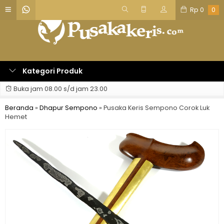
Rp
0
0
Kategori Produk
Buka jam 08.00 s/d jam 23.00
Beranda
»
Dhapur Sempono
»
Pusaka Keris Sempono Corok Luk
Hemet