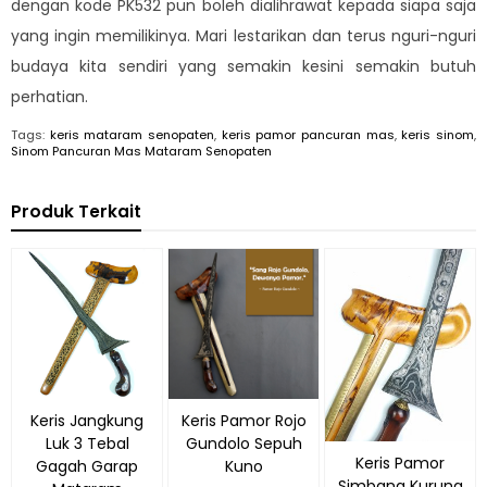
dengan kode PK532 pun boleh dialihrawat kepada siapa saja
yang ingin memilikinya. Mari lestarikan dan terus nguri-nguri
budaya kita sendiri yang semakin kesini semakin butuh
perhatian.
Tags:
keris mataram senopaten
,
keris pamor pancuran mas
,
keris sinom
,
Sinom Pancuran Mas Mataram Senopaten
Produk Terkait
Keris Jangkung
Keris Pamor Rojo
Luk 3 Tebal
Gundolo Sepuh
Keris Pamor
Gagah Garap
Kuno
Simbang Kurung