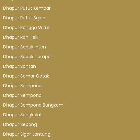
Dhapur Putut Kembar
Dhapur Putut Sajen
Dhapur Rangga Wirun
Dhapur Ron Teki
Dhapur Sabuk Inten
Dhapur Sabuk Tampar
Dhapur Santan
Dhapur Semar Getak
Dhapur Sempaner
Dhapur Sempono
Dhapur Sempono Bungkem
Dhapur Sengkelat
Dhapur Sepang
Dhapur Sigar Jantung