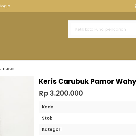
nnya
Aksesoris Keris
Tempat Keris Tombak
Kawruh Ker
Jogja
r Rojo Gundolo Pajajaran Kuno
an Goyang Majapahit
Senopaten Sepuh
Tumpeng Garap Mumpuni
Lawe Saukel
Tumurun
nten Mataram Sultan Agung
Keris Carubuk Pamor Wah
n Luk 11 Majapahit Pamor Mete
Rp 3.200.000
Kode
Stok
Kategori