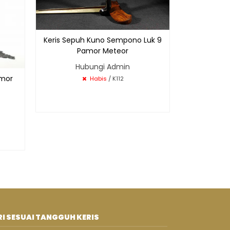
Keris Sepuh Kuno Sempono Luk 9
Pamor Meteor
Hubungi Admin
amor
Habis
/ K112
I SESUAI TANGGUH KERIS