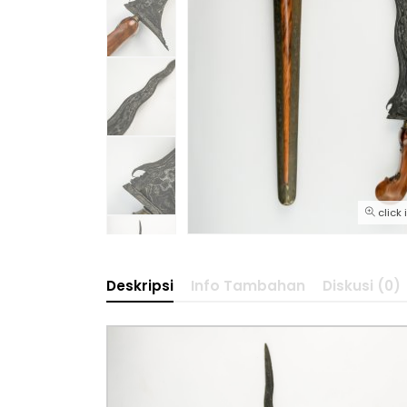
click
Deskripsi
Info Tambahan
Diskusi (0)