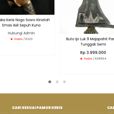
aka Keris Nogo Sosro Kinatah
Emas Asli Sepuh Kuno
Hubungi Admin
Buto Ijo Luk 9 Majapahit P
Habis
/ K223
Tunggak Semi
Rp 3.999.000
Habis
/ KAR554
CARI SESUAI PAMOR KERIS
CAR