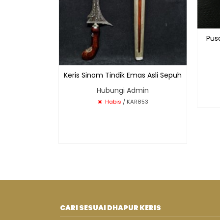
Pus
Keris Sinom Tindik Emas Asli Sepuh
Hubungi Admin
Habis
/ KAR853
CARI SESUAI DHAPUR KERIS