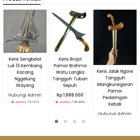
Keris Sengkelat
Keris Brojol
Luk 13 Kembang
Pamor Brahma
Keris Jalak Ngore
Kacang
Watu Langka
Tangguh
Nggelung
Tangguh Tuban
Mangkunegaran
Wayang
Sepuh
Pamor
Hubungi Admin
Rp 1.888.000
Pedaringan
Habis
/ K200
Habis
/ PK486
Kebak
Hubungi Admin
Tersedia
/ W101