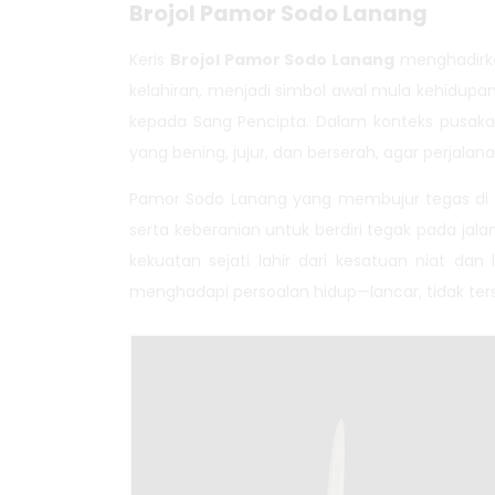
Brojol Pamor Sodo Lanang
Keris
Brojol Pamor Sodo Lanang
menghadirka
kelahiran, menjadi simbol awal mula kehidup
kepada Sang Pencipta. Dalam konteks pusaka, 
yang bening, jujur, dan berserah, agar perjalan
Pamor Sodo Lanang yang membujur tegas di t
serta keberanian untuk berdiri tegak pada ja
kekuatan sejati lahir dari kesatuan niat da
menghadapi persoalan hidup—lancar, tidak te