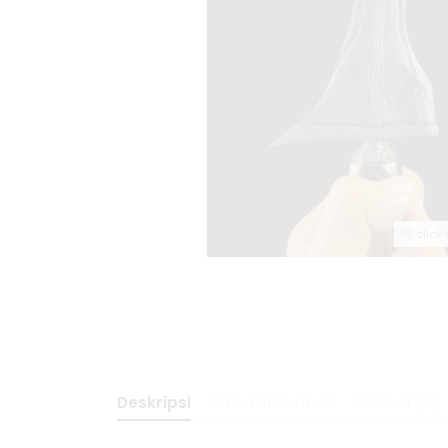
click
Deskripsi
Info Tambahan
Diskusi (0)