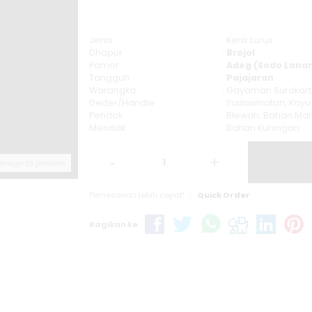
Jenis
: Keris Lurus
Dhapur
:
Brojol
Pamor
:
Adeg (Sodo Lana
Tangguh
:
Pajajaran
Warangka
: Gayaman Surakart
Deder/Handle
: Yudawinatan, Kay
Pendok
: Blewah, Bahan M
Mendak
: Bahan Kuningan
-
+
 image to preview
Pemesanan lebih cepat!
Quick Order
Bagikan ke