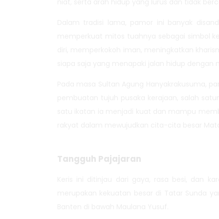
niat, serta arah hidup yang lurus dan tidak ber
Dalam tradisi lama, pamor ini banyak disa
memperkuat mitos tuahnya sebagai simbol ke
diri, memperkokoh iman, meningkatkan kharism
siapa saja yang menapaki jalan hidup dengan ni
Pada masa Sultan Agung Hanyakrakusuma, pa
pembuatan tujuh pusaka kerajaan, salah satunya
satu ikatan ia menjadi kuat dan mampu member
rakyat dalam mewujudkan cita-cita besar Mat
Tangguh Pajajaran
Keris ini ditinjau dari gaya, rasa besi, dan k
merupakan kekuatan besar di Tatar Sunda yan
Banten di bawah Maulana Yusuf.