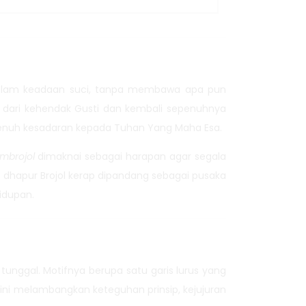
a dalam keadaan suci, tanpa membawa apa pun
sal dari kehendak Gusti dan kembali sepenuhnya
 penuh kesadaran kepada Tuhan Yang Maha Esa.
mbrojol
dimaknai sebagai harapan agar segala
is dhapur Brojol kerap dipandang sebagai pusaka
idupan.
tunggal. Motifnya berupa satu garis lurus yang
l ini melambangkan keteguhan prinsip, kejujuran