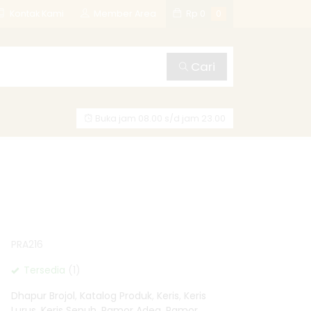
is
TOSAN AJI GROUP
Kontak Kami
Member Area
Rp
0
0
Cari
Buka jam 08.00 s/d jam 23.00
PRA216
Tersedia
(1)
Dhapur Brojol
,
Katalog Produk
,
Keris
,
Keris
Lurus
,
Keris Sepuh
,
Pamor Adeg
,
Pamor