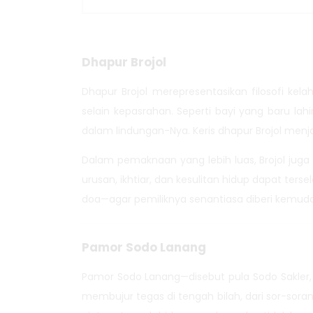
Dhapur Brojol
Dhapur Brojol merepresentasikan filosofi k
selain kepasrahan. Seperti bayi yang baru lah
dalam lindungan-Nya. Keris dhapur Brojol menj
Dalam pemaknaan yang lebih luas, Brojol jug
urusan, ikhtiar, dan kesulitan hidup dapat ter
doa—agar pemiliknya senantiasa diberi kemudaha
Pamor Sodo Lanang
Pamor Sodo Lanang—disebut pula Sodo Sakler, A
membujur tegas di tengah bilah, dari sor-soran