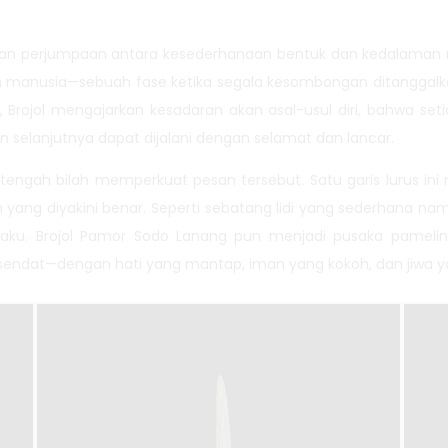
n perjumpaan antara kesederhanaan bentuk dan kedalaman ma
an manusia—sebuah fase ketika segala kesombongan ditanggalka
Brojol mengajarkan kesadaran akan asal-usul diri, bahwa setia
an selanjutnya dapat dijalani dengan selamat dan lancar.
engah bilah memperkuat pesan tersebut. Satu garis lurus ini
lan yang diyakini benar. Seperti sebatang lidi yang sederhana
n laku. Brojol Pamor Sodo Lanang pun menjadi pusaka pameli
rsendat—dengan hati yang mantap, iman yang kokoh, dan jiwa 