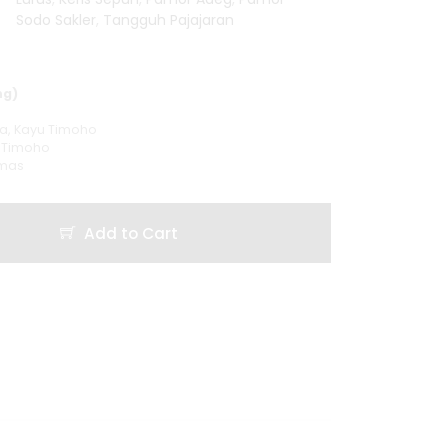
Sodo Sakler
,
Tangguh Pajajaran
ng)
a, Kayu Timoho
u Timoho
amas
Add to Cart