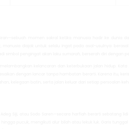
elahiran—sebuah momen sakral ketika manusia hadir ke duni
ir, manusia diajak untuk selalu ingat pada asal-usulnya: bera
adi simbol pengingat akan laku
sumarah
, berserah diri dengan
a melambangkan kelancaran dan keterbukaan jalan hidup. Kata
selesaikan dengan lancar tanpa hambatan berarti. Karena itu, ker
n, kelegaan batin, serta jalan keluar dari setiap persoalan keh
deg Siji, atau Sodo Saren—secara harfiah berarti sebatang lidi 
 hingga pucuk, mengikuti alur bilah atau lekuk luk. Garis tungga