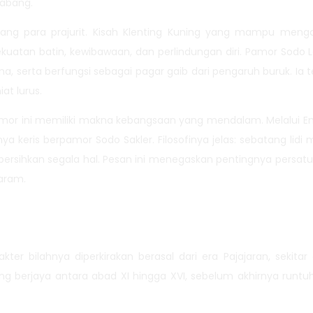
cabang.
ndang para prajurit. Kisah Klenting Kuning yang mampu me
kuatan batin, kewibawaan, dan perlindungan diri. Pamor Sod
a, serta berfungsi sebagai pagar gaib dari pengaruh buruk. Ia
at lurus.
mor ini memiliki makna kebangsaan yang mendalam. Melalui 
 keris berpamor Sodo Sakler. Filosofinya jelas: sebatang lidi 
sihkan segala hal. Pesan ini menegaskan pentingnya persatuan
aram.
arakter bilahnya diperkirakan berasal dari era Pajajaran, sekita
g berjaya antara abad XI hingga XVI, sebelum akhirnya runtu