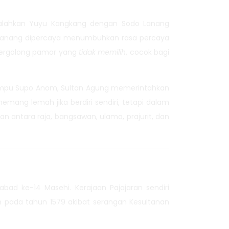
ngalahkan Yuyu Kangkang dengan Sodo Lanang
o Lanang dipercaya menumbuhkan rasa percaya
 tergolong pamor yang
tidak memilih
, cocok bagi
Empu Supo Anom, Sultan Agung memerintahkan
memang lemah jika berdiri sendiri, tetapi dalam
 antara raja, bangsawan, ulama, prajurit, dan
r abad ke-14 Masehi. Kerajaan Pajajaran sendiri
h pada tahun 1579 akibat serangan Kesultanan