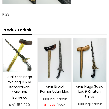
P123
Produk Terkait
Jual Keris Nogo
Welang Luk 13
Keris Brojol
Keris Naga Sasra
Kamardikan
Pamor Udan Mas
Luk 9 Kinatah
Antik Unik
Emas
Istimewa
Hubungi Admin
Hubungi Admin
Rp 1.750.000
Habis
/ P027