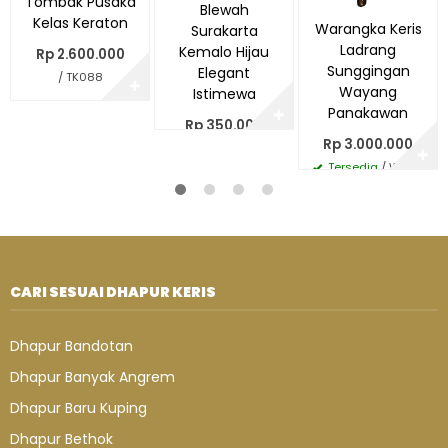
Tombak Pusaka
Blewah
Kelas Keraton
Warangka Keris
Surakarta
Ladrang
Kemalo Hijau
Rp 2.600.000
Sunggingan
Elegant
/ TK088
✚
Wayang
Istimewa
Panakawan
✚
Rp 350.000
Rp 3.000.000
Tersedia
/ PE026
✚
Tersedia
/ WR116
CARI SESUAI DHAPUR KERIS
Dhapur Bandotan
Dhapur Banyak Angrem
Dhapur Baru Kuping
Dhapur Bethok