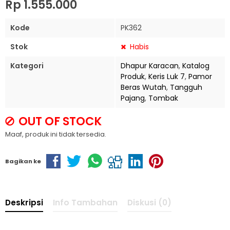
Rp 1.555.000
Kode
PK362
Stok
Habis
Kategori
Dhapur Karacan
,
Katalog
Produk
,
Keris Luk 7
,
Pamor
Beras Wutah
,
Tangguh
Pajang
,
Tombak
OUT OF STOCK
Maaf, produk ini tidak tersedia.
Bagikan ke
Deskripsi
Info Tambahan
Diskusi (0)