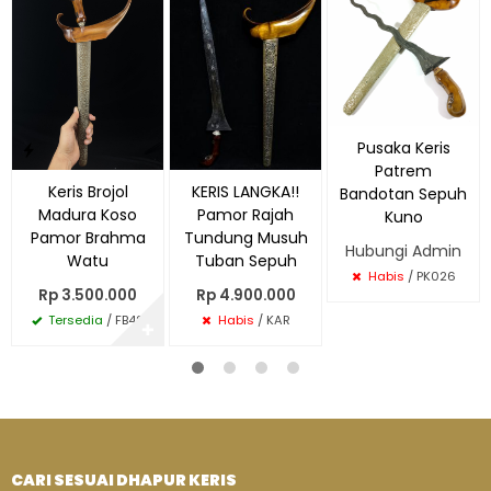
Pusaka Keris
Patrem
Keris Brojol
KERIS LANGKA!!
Bandotan Sepuh
Madura Koso
Pamor Rajah
Kuno
Pamor Brahma
Tundung Musuh
Hubungi Admin
Watu
Tuban Sepuh
Habis
/ PK026
Rp 3.500.000
Rp 4.900.000
Tersedia
/ FB49
Habis
/ KAR
✚
CARI SESUAI DHAPUR KERIS