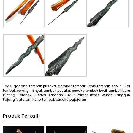
Tags:
gagang tombak pusaka
,
gambar tombak
,
jenis tombak sepuh
,
jual
tombak perang
,
minyak tombak pusaka
,
pusaka tombak kecil
,
tombak baru
klinting
,
Tombak Pusaka Karacan Luk 7 Pamor Beras Wutah Tangguh
Pajang Mataram Kuno
,
tombak pusaka pajajaran
Produk Terkait