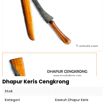
activate zoom
Dhapur Keris Cengkrong
Stok
Kategori
Kawruh Dhapur Keris