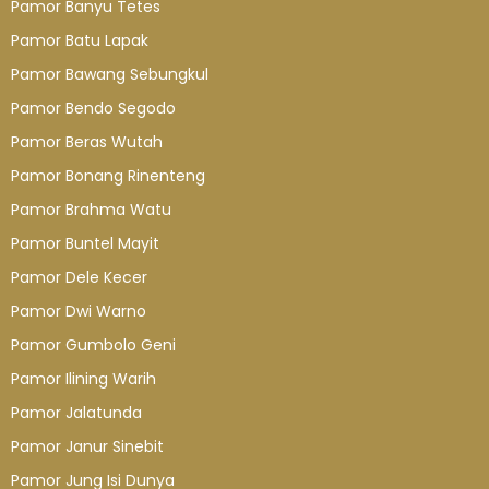
Pamor Banyu Tetes
Pamor Batu Lapak
Pamor Bawang Sebungkul
Pamor Bendo Segodo
Pamor Beras Wutah
Pamor Bonang Rinenteng
Pamor Brahma Watu
Pamor Buntel Mayit
Pamor Dele Kecer
Pamor Dwi Warno
Pamor Gumbolo Geni
Pamor Ilining Warih
Pamor Jalatunda
Pamor Janur Sinebit
Pamor Jung Isi Dunya