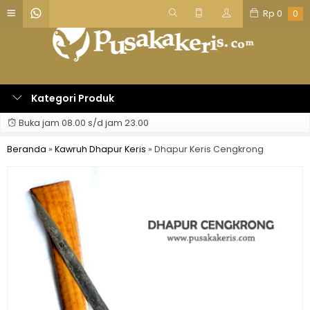
Rp
0
0
Kategori Produk
Buka jam 08.00 s/d jam 23.00
Beranda
»
Kawruh Dhapur Keris
»
Dhapur Keris Cengkrong