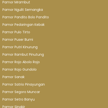
Pamor Mrambut
Pamor Ngulit Semangka
Pamor Pandito Bolo Pandito
Pamor Pedaringan Kebak
Pamor Pulo Tirto
Pamor Puser Bumi
Pamor Putri Kinurung
Pamor Rambut Pinutung
Pamor Rojo Abolo Rojo
Pamor Rojo Gundolo
Pamor Sanak
Pamor Satrio Pinayungan
Pamor Segoro Muncar
Pamor Setro Banyu
Pamor Singkir