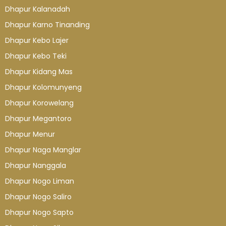
Dhapur Kalanadah
Dhapur Karno Tinanding
Dhapur Kebo Lajer
Dhapur Kebo Teki
Dhapur Kidang Mas
Dhapur Kolomunyeng
Dhapur Korowelang
Dhapur Megantoro
Dhapur Menur
Dhapur Naga Manglar
Dhapur Nanggala
Dhapur Nogo Liman
Dhapur Nogo Saliro
Dhapur Nogo Sapto