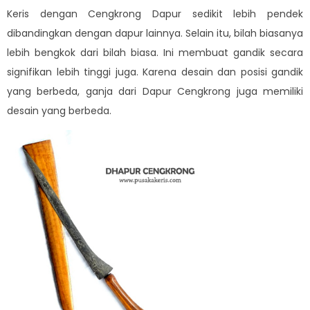
Keris dengan Cengkrong Dapur sedikit lebih pendek
dibandingkan dengan dapur lainnya. Selain itu, bilah biasanya
lebih bengkok dari bilah biasa. Ini membuat gandik secara
signifikan lebih tinggi juga. Karena desain dan posisi gandik
yang berbeda, ganja dari Dapur Cengkrong juga memiliki
desain yang berbeda.